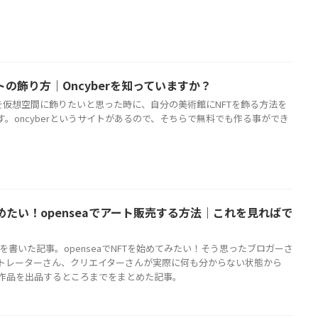
トの飾り方｜Oncyberを知っていますか？
トを仮想空間に飾りたいと思った時に、自分の美術館にNFTを飾る方法を
す。oncyberというサイトがあるので、そちらで無料でも作る事ができ
始めたい！openseaでアート販売する方法｜これを見ればで
方を書いた記事。openseaでNFTを始めてみたい！そう思ったブロガーさ
トレーターさん、クリエイターさんが実際に何も分からない状態から
aに作品を出品するところまでをまとめた記事。