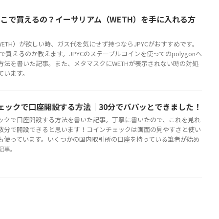
はどこで買えるの？イーサリアム（WETH）を手に入れる方
n（WETH）が欲しい時、ガス代を気にせず持つならJPYCがおすすめです。
こで買えるのか教えます。JPYCのステーブルコインを使ってのpolygonへ
方法を書いた記事。また、メタマスクにWETHが表示されない時の対処
ています。
ェックで口座開設する方法｜30分でパパッとできました！
ックで口座開設する方法を書いた記事。丁寧に書いたので、これを見れ
数分で開設できると思います！コインチェックは画面の見やすさと使い
も使っています。いくつかの国内取引所の口座を持っている筆者が始め
記事。