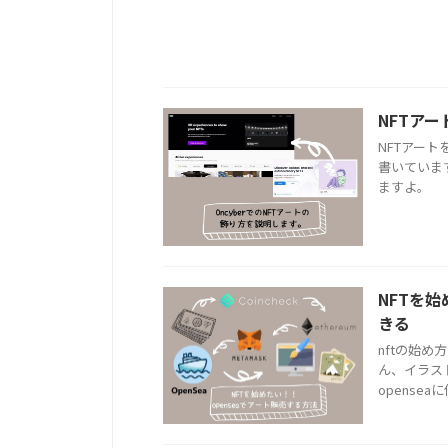
NFTアー
NFTアー
書いていま
ますよ。
NFTを
きる
nftの始め
ん、イラス
opense