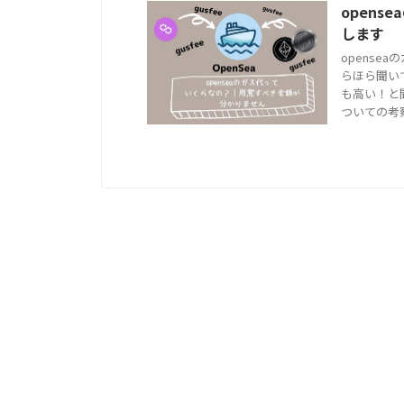
open
します
opense
らほら聞い
も高い！と
ついての考