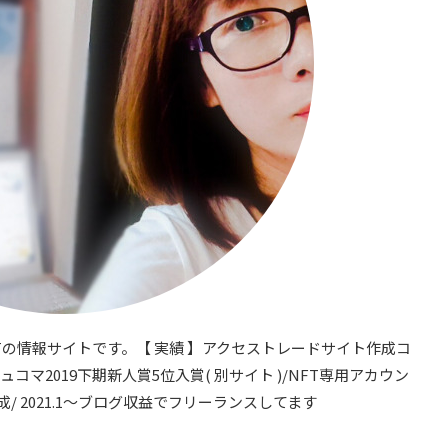
営者。NFTの情報サイトです。【 実績 】アクセストレードサイト作成コ
ュコマ2019下期新人賞5位入賞( 別サイト )/NFT専用アカウン
成/ 2021.1～ブログ収益でフリーランスしてます